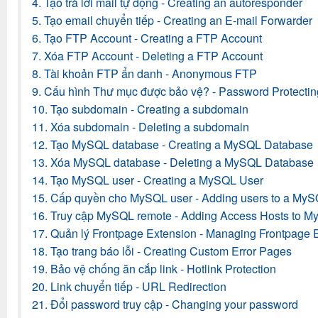
4. Tạo trả lời mail tự động - Creating an autoresponder
5. Tạo email chuyển tiếp - Creating an E-mail Forwarder
6. Tạo FTP Account - Creating a FTP Account
7. Xóa FTP Account - Deleting a FTP Account
8. Tài khoản FTP ẩn danh - Anonymous FTP
9. Cấu hình Thư mục được bảo vệ? - Password Protecting
10. Tạo subdomain - Creating a subdomain
11. Xóa subdomain - Deleting a subdomain
12. Tạo MySQL database - Creating a MySQL Database
13. Xóa MySQL database - Deleting a MySQL Database
14. Tạo MySQL user - Creating a MySQL User
15. Cấp quyền cho MySQL user - Adding users to a My
16. Truy cập MySQL remote - Adding Access Hosts to 
17. Quản lý Frontpage Extension - Managing Frontpage 
18. Tạo trang báo lỗi - Creating Custom Error Pages
19. Bảo vệ chống ăn cắp link - Hotlink Protection
20. Link chuyển tiếp - URL Redirection
21. Đổi password truy cập - Changing your password