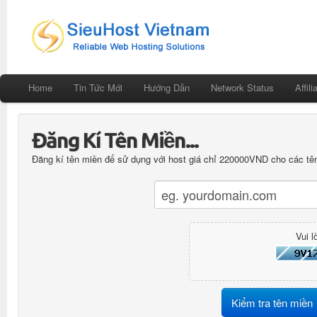
Home
Tin Tức Mới
Hướng Dẫn
Network Status
Affili
Đăng Kí Tên Miền...
Đăng kí tên miền để sử dụng với host giá chỉ 220000VND cho các tên 
Vui 