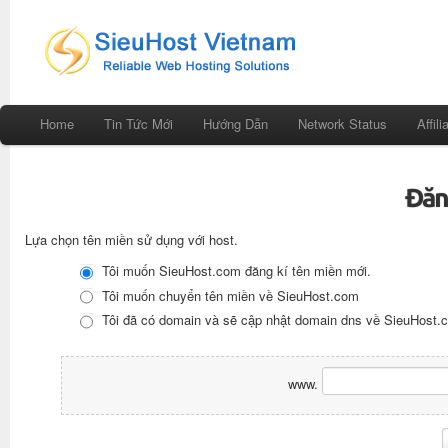
Home
Tin Tức Mới
Hướng Dẫn
Network Status
Affili
Đăn
Lựa chọn tên miền sử dụng với host.
Tôi muốn SieuHost.com đăng kí tên miền mới.
Tôi muốn chuyển tên miền về SieuHost.com
Tôi đã có domain và sẽ cập nhật domain dns về SieuHost.
www.