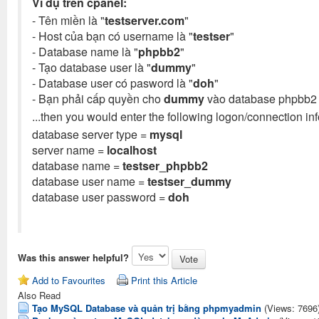
Ví dụ trên cpanel:
- Tên miền là "
testserver.com
"
- Host của bạn có username là "
testser
"
- Database name là "
phpbb2
"
- Tạo database user là "
dummy
"
- Database user có pasword là "
doh
"
- Bạn phải cấp quyền cho
dummy
vào database phpbb2
...then you would enter the following logon/connection inf
database server type =
mysql
server name =
localhost
database name =
testser_phpbb2
database user name =
testser_dummy
database user password =
doh
Was this answer helpful?
Add to Favourites
Print this Article
Also Read
Tạo MySQL Database và quản trị bằng phpmyadmin
(Views: 7696