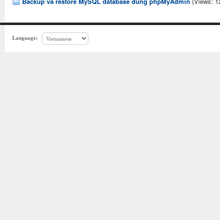
Backup và restore MySQL database dùng phpMyAdmin
(Views: 1
Language: