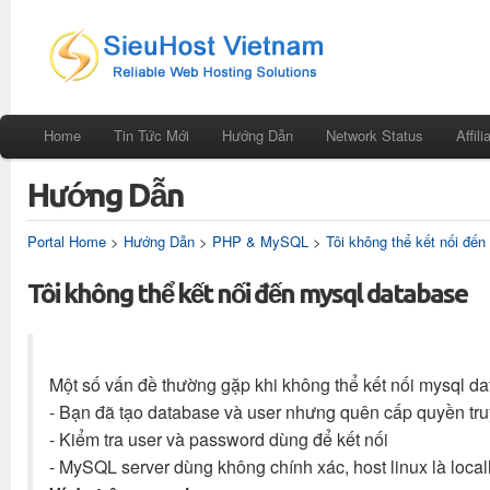
Home
Tin Tức Mới
Hướng Dẫn
Network Status
Affili
Hướng Dẫn
Portal Home
>
Hướng Dẫn
>
PHP & MySQL
>
Tôi không thể kết nối đế
Tôi không thể kết nối đến mysql database
Một số vấn đề thường gặp khi không thể kết nối mysql d
- Bạn đã tạo database và user nhưng quên cấp quyền tru
- Kiểm tra user và password dùng để kết nối
- MySQL server dùng không chính xác, host linux là loc