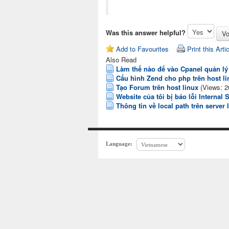
Was this answer helpful?
Add to Favourites
Print this Arti
Also Read
Làm thế nào để vào Cpanel quản lý
Cấu hình Zend cho php trên host li
Tạo Forum trên host linux
(Views: 2
Website của tôi bị báo lỗi Internal 
Thông tin về local path trên server 
Language: