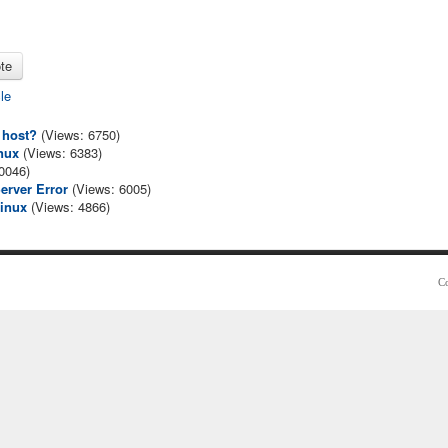
cle
 host?
(Views: 6750)
nux
(Views: 6383)
0046)
Server Error
(Views: 6005)
linux
(Views: 4866)
Co