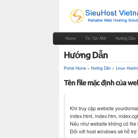
Home
Tin Tức Mới
Hướng Dẫn
Hướng Dẫn
Portal Home
>
Hướng Dẫn
>
Linux Hosti
Tên file mặc định của we
Khi truy cập website yourdomain
index.html, index.htm, index.cgi
Nếu như website không có file i
Đối với host windows sẽ hỗ trợ 