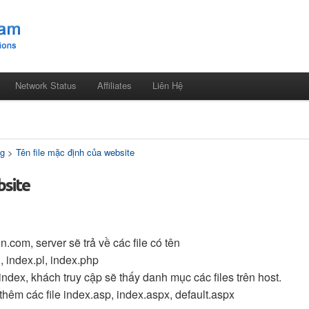
Network Status
Affiliates
Liên Hệ
ng
>
Tên file mặc định của website
bsite
.com, server sẽ trả về các file có tên
, index.pl, index.php
ndex, khách truy cập sẽ thấy danh mục các files trên host.
thêm các file index.asp, index.aspx, default.aspx