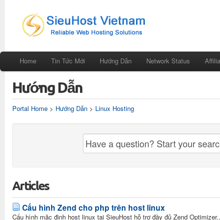
Home
Tin Tức Mới
Hướng Dẫn
Network Status
Affili
Hướng Dẫn
Portal Home
>
Hướng Dẫn
>
Linux Hosting
Articles
Cấu hình Zend cho php trên host linux
Cấu hình mặc định host linux tại SieuHost hỗ trợ đầy đủ Zend Optimizer..