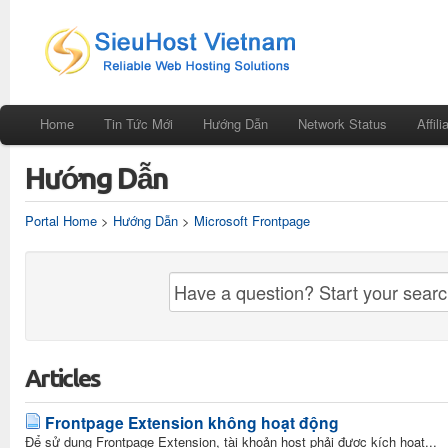
Home
Tin Tức Mới
Hướng Dẫn
Network Status
Affili
Hướng Dẫn
Portal Home
>
Hướng Dẫn
>
Microsoft Frontpage
Articles
Frontpage Extension không hoạt động
Để sử dụng Frontpage Extension, tài khoản host phải được kích hoạt...