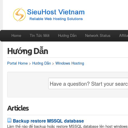
Home
Tin Tức Mới
Hướng Dẫn
Network Status
Affili
Hướng Dẫn
Portal Home
>
Hướng Dẫn
>
Windows Hosting
Articles
Backup restore MSSQL database
Làm thế nào để backup hoặc restore MSSQL database lên host windows?