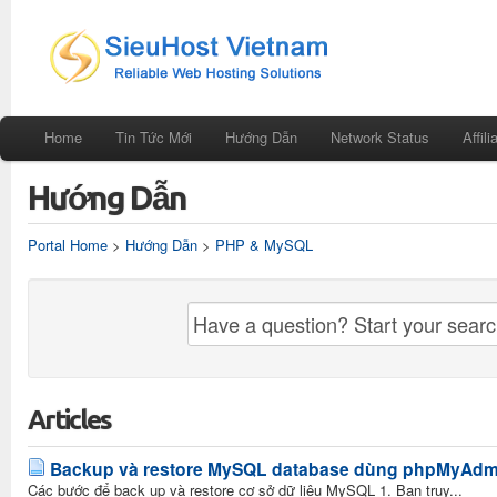
Home
Tin Tức Mới
Hướng Dẫn
Network Status
Affili
Hướng Dẫn
Portal Home
>
Hướng Dẫn
>
PHP & MySQL
Articles
Backup và restore MySQL database dùng phpMyAdm
Các bước để back up và restore cơ sở dữ liệu MySQL 1. Bạn truy...